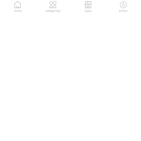
inicío
categorias
lojas
entrar
conheça as soluções da
Cuponeria para sua empresa.
conhecer soluções
sobre nós
trabalhe conosco
termos
termos de uso