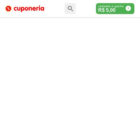
cadastre e ganhe
R$
5,00