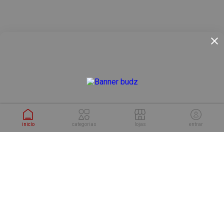
inicío
categorias
lojas
entrar
conheça as soluções da
Cuponeria para sua empresa.
conhecer soluções