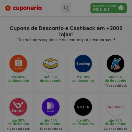
cadastre e ganhe
R$
5,00
Cupons de Desconto e Cashback em +2000
lojas!
Os melhores cupons de descontos para economizar!
até 80%
até 50%
até 70%
até 50%
de desconto
de desconto
de desconto
de desconto
1% de cashback
até 20%
até 40%
até 60%
até 70%
de desconto
de desconto
de desconto
de desconto
3% de cashback
4% de cashback
3% de cashback