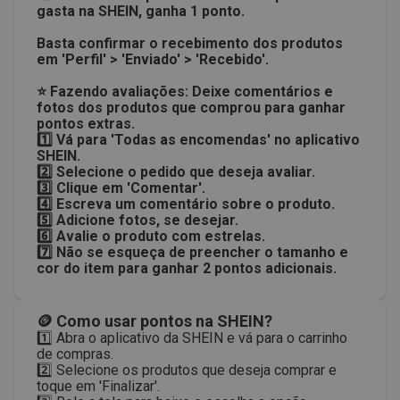
gasta na SHEIN, ganha 1 ponto.
Basta confirmar o recebimento dos produtos
em 'Perfil' > 'Enviado' > 'Recebido'.
⭐ Fazendo avaliações:
Deixe comentários e
fotos dos produtos que comprou para ganhar
pontos extras.
1️⃣ Vá para 'Todas as encomendas' no aplicativo
SHEIN.
2️⃣ Selecione o pedido que deseja avaliar.
3️⃣ Clique em 'Comentar'.
4️⃣ Escreva um comentário sobre o produto.
5️⃣ Adicione fotos, se desejar.
6️⃣ Avalie o produto com estrelas.
7️⃣ Não se esqueça de preencher o tamanho e
cor do item para ganhar 2 pontos adicionais.
🪙 Como usar pontos na SHEIN?
1️⃣ Abra o aplicativo da SHEIN e vá para o carrinho
de compras.
2️⃣ Selecione os produtos que deseja comprar e
toque em 'Finalizar'.