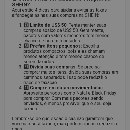
SHEIN?
Aqui estão 4 dicas para ajudar a evitar as taxas
alfandegárias nas suas compras na SHEIN:
1️⃣ Limite de US$ 50:
Tente manter suas
compras abaixo de US$ 50. Geralmente,
pacotes com valores menores têm menos
chance de serem tributados.
2️⃣ Prefira itens pequenos:
Escolha
produtos compactos, pois eles chamam
menos atenção e têm menos chance de
serem taxados.
3️⃣ Divida suas compras:
Se precisar
comprar muitos itens, divida suas compras em
carrinhos separados. Isso pode reduzir o
risco de taxação.
4️⃣ Compre em datas movimentadas:
Aproveite períodos como Natal e Black Friday
para comprar. Com mais pacotes sendo
enviados, é menos provável que o seu seja
taxado.
Lembre-se de que essas dicas não garantem que
você não será taxado, mas podem ajudar a reduzir o
risco.