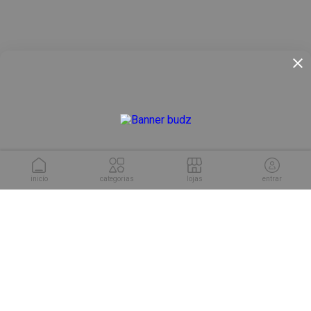
inicío
categorias
lojas
entrar
conheça as soluções da
Cuponeria para sua empresa.
conhecer soluções