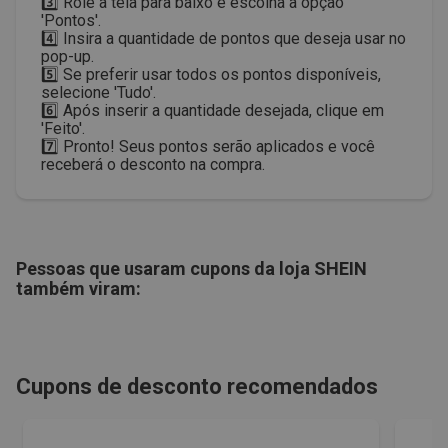
3️⃣ Role a tela para baixo e escolha a opção
'Pontos'.
4️⃣ Insira a quantidade de pontos que deseja usar no
pop-up.
5️⃣ Se preferir usar todos os pontos disponíveis,
selecione 'Tudo'.
6️⃣ Após inserir a quantidade desejada, clique em
'Feito'.
7️⃣ Pronto! Seus pontos serão aplicados e você
receberá o desconto na compra.
Pessoas que usaram cupons da loja
SHEIN
também viram:
Cupons de desconto recomendados