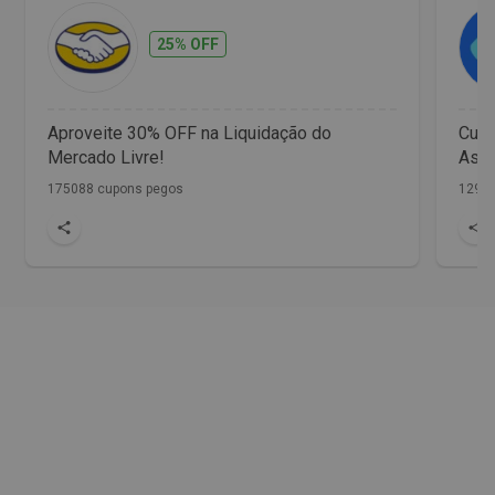
25% OFF
Aproveite 30% OFF na Liquidação do
Cup
Mercado Livre!
Assi
175088 cupons pegos
1298 