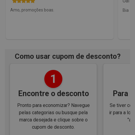
Uai m
Amo, promoções boas.
Bia
Como usar cupom de desconto?
1
Encontre o desconto
Para e
Pronto para economizar? Navegue
Se tiver cód
pelas categorias ou busque pela
ir para a loj
marca desejada e clique sobre o
"ap
cupom de desconto.