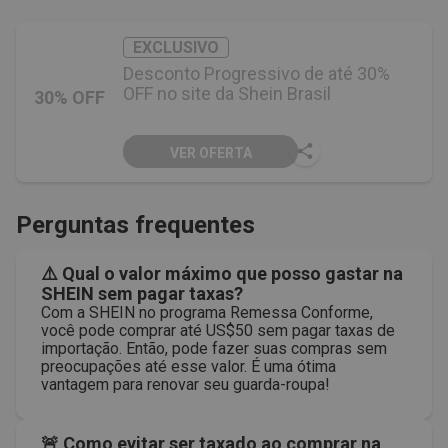
EXCLUSIVO
Desconto Progressivo de até 30%
OFF no site da Shein Brasil
30% OFF
VER OFERTA
Perguntas frequentes
⚠️ Qual o valor máximo que posso gastar na
SHEIN sem pagar taxas?
Com a SHEIN no programa Remessa Conforme,
você pode comprar até US$50 sem pagar taxas de
importação. Então, pode fazer suas compras sem
preocupações até esse valor. É uma ótima
vantagem para renovar seu guarda-roupa!
🚨 Como evitar ser taxado ao comprar na