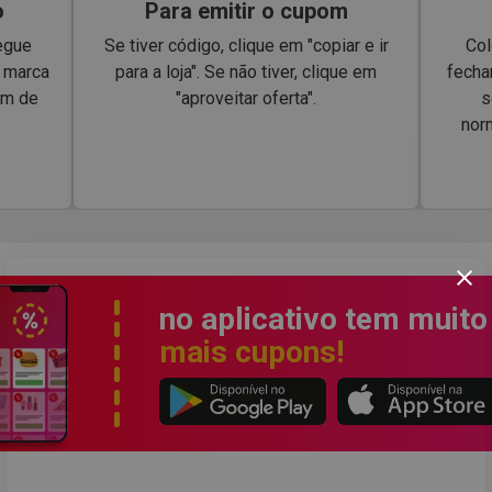
o
Para emitir o cupom
egue
Se tiver código, clique em "copiar e ir
Col
a marca
para a loja". Se não tiver, clique em
fecha
om de
"aproveitar oferta".
s
nor
no aplicativo tem muito
mais cupons!