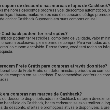
m cupom de desconto nas marcas e lojas de Cashback
 os melhores descontos progressivos, descontos automáticos, p
ue lojas físicas, muitas vezes não é necessário código promoc
pode ganhar Cashback Cuponeria em suas compras online!
de Cashback podem ter restrições?
hback podem ter restrições, como data de validade, valor míni
o serem exclusivos para a primeira compra. Para ver todas as 
regras' no cupom escolhido. Dessa forma, você terá todas as in
dequada.
erecem Frete Grátis para compras através dos sites?
benefício de Frete Grátis em determinados períodos ou com co
imo de compras em seu carrinho. É recomendável conferir as con
zadas.
ck em compras nas marcas de Cashback?
 de desconto disponibilizados na Cashback estejam devidamen
o benefício do Cashback, basta cadastrar-se e/ou realizar o log
s de desconto, ofertas e promoções ativas e disponíveis. É prec