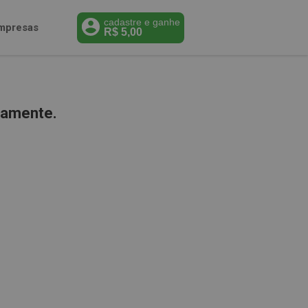
cadastre e ganhe
mpresas
R$
5,00
iamente.