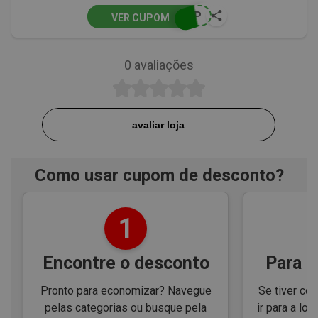
VIP
VER CUPOM
0
avaliações
avaliar loja
Como usar cupom de desconto?
1
Encontre o desconto
Para e
Pronto para economizar? Navegue
Se tiver cód
pelas categorias ou busque pela
ir para a loj