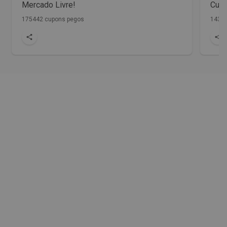
Mercado Livre!
Cupo
175442 cupons pegos
1436 