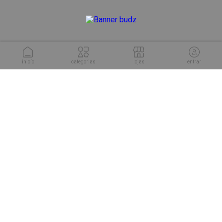
inicío
categorias
lojas
entrar
conheça as soluções da
Cuponeria para sua empresa.
conhecer soluções
sobre nós
trabalhe conosco
termos