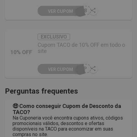
E08
VER CUPOM
EXCLUSIVO
Cupom TACO de 10% OFF em todo o
site
10% OFF
VIP
VER CUPOM
Perguntas frequentes
🤑 Como conseguir Cupom de Desconto da
TACO?
Na Cuponeria você encontra cupons ativos, códigos
promocionais válidos, descontos e ofertas
disponíveis na TACO para economizar em suas
compras no site.