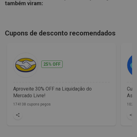
também viram:
Cupons de desconto recomendados
25% OFF
Aproveite 30% OFF na Liquidação do
Cup
Mercado Livre!
Assi
174138 cupons pegos
1029 