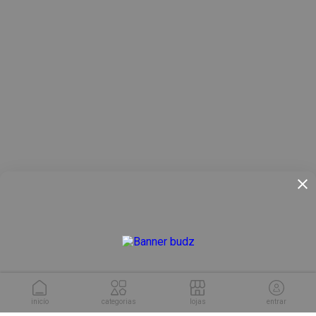
inicío
categorias
lojas
entrar