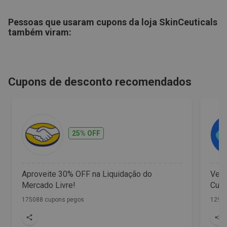
Pessoas que usaram cupons da loja
SkinCeuticals
também viram:
Cupons de desconto recomendados
25% OFF
Aproveite 30% OFF na Liquidação do
Vet 
Mercado Livre!
Cupo
175088 cupons pegos
1298 