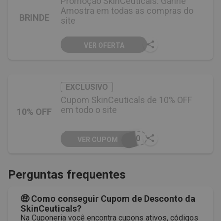
Promoção SkinCeuticals: Ganhe
Amostra em todas as compras do
BRINDE
site
VER OFERTA
EXCLUSIVO
Cupom SkinCeuticals de 10% OFF
em todo o site
10% OFF
O10
VER CUPOM
Perguntas frequentes
🤑 Como conseguir Cupom de Desconto da
SkinCeuticals?
Na Cuponeria você encontra cupons ativos, códigos