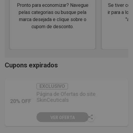
Pronto para economizar? Navegue
Se tiver cód
pelas categorias ou busque pela
ir para a loj
marca desejada e clique sobre o
"ap
cupom de desconto.
Cupons expirados
EXCLUSIVO
Página de Ofertas do site
SkinCeuticals
20% OFF
VER OFERTA