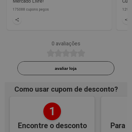
Mercado Livre!
Cupo
175088 cupons pegos
1298 
0
avaliações
avaliar loja
Como usar cupom de desconto?
1
Encontre o desconto
Para e