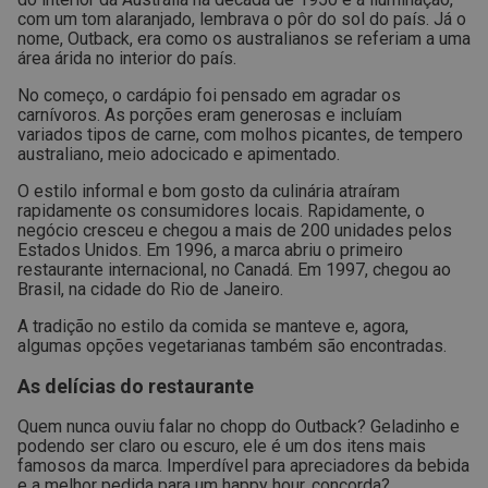
com um tom alaranjado, lembrava o pôr do sol do país. Já o
nome, Outback, era como os australianos se referiam a uma
área árida no interior do país.
No começo, o cardápio foi pensado em agradar os
carnívoros. As porções eram generosas e incluíam
variados tipos de carne, com molhos picantes, de tempero
australiano, meio adocicado e apimentado.
O estilo informal e bom gosto da culinária atraíram
rapidamente os consumidores locais. Rapidamente, o
negócio cresceu e chegou a mais de 200 unidades pelos
Estados Unidos. Em 1996, a marca abriu o primeiro
restaurante internacional, no Canadá. Em 1997, chegou ao
Brasil, na cidade do Rio de Janeiro.
A tradição no estilo da comida se manteve e, agora,
algumas opções vegetarianas também são encontradas.
As delícias do restaurante
Quem nunca ouviu falar no chopp do Outback? Geladinho e
podendo ser claro ou escuro, ele é um dos itens mais
famosos da marca. Imperdível para apreciadores da bebida
e a melhor pedida para um happy hour, concorda?