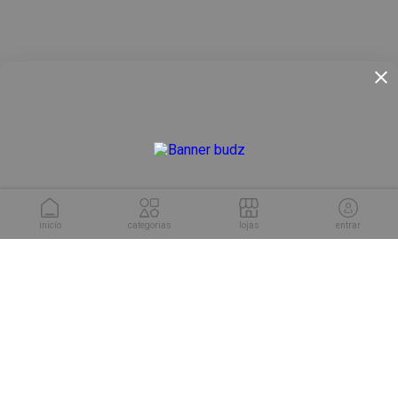
inicío
categorias
lojas
entrar
conheça as soluções da
Cuponeria para sua empresa.
conhecer soluções