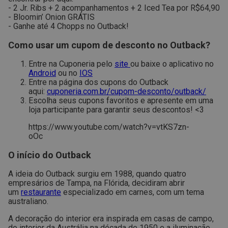
- 2 Jr. Ribs + 2 acompanhamentos + 2 Iced Tea por R$64,90
- Bloomin’ Onion GRÁTIS
- Ganhe até 4 Chopps no Outback!
Como usar um cupom de desconto no Outback?
Entre na Cuponeria pelo
site
ou baixe o aplicativo no
Android
ou no
IOS
Entre na página dos cupons do Outback
aqui:
cuponeria.com.br/cupom-desconto/outback/
Escolha seus cupons favoritos e apresente em uma
loja participante para garantir seus descontos! <3
https://www.youtube.com/watch?v=vtKS7zn-
oOc
O início do Outback
A ideia do Outback surgiu em 1988, quando quatro
empresários de Tampa, na Flórida, decidiram abrir
um
restaurante
especializado em carnes, com um tema
australiano.
A decoração do interior era inspirada em casas de campo,
do interior da Austrália na década de 1950 e a iluminação,