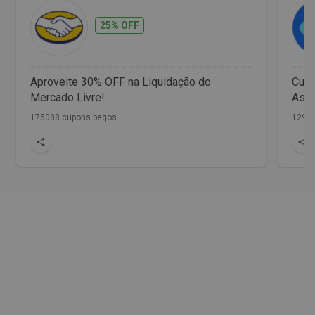
25% OFF
Aproveite 30% OFF na Liquidação do
Cup
Mercado Livre!
Assi
175088 cupons pegos
1298 