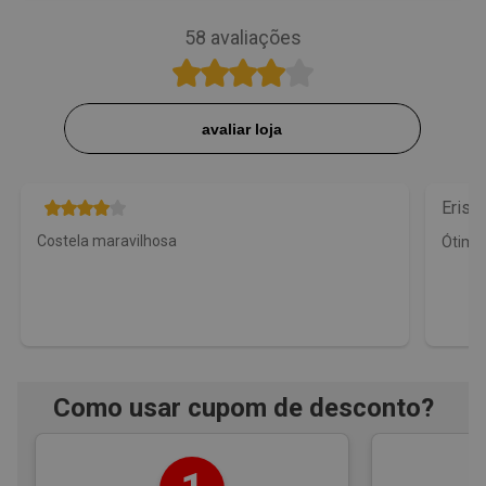
58
avaliações
avaliar loja
Erisle
Costela maravilhosa
Ótimo
Como usar cupom de desconto?