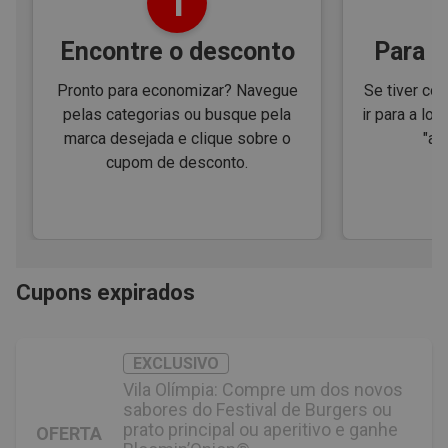
1
Encontre o desconto
Para e
Pronto para economizar? Navegue
Se tiver cód
pelas categorias ou busque pela
ir para a loj
marca desejada e clique sobre o
"ap
cupom de desconto.
Cupons expirados
EXCLUSIVO
Vila Olímpia: Compre um dos novos
sabores do Festival de Burgers ou
prato principal ou aperitivo e ganhe
OFERTA