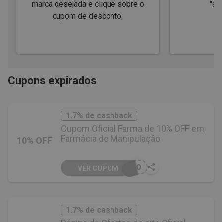
marca desejada e clique sobre o
"ap
cupom de desconto.
Cupons expirados
1.7% de cashback
Cupom Oficial Farma de 10% OFF em
Farmácia de Manipulação
10% OFF
O10
VER CUPOM
1.7% de cashback