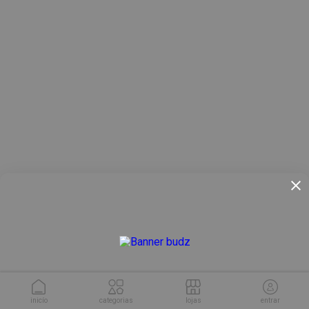
inicío
categorias
lojas
entrar