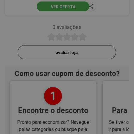
VER OFERTA
0
avaliações
avaliar loja
Como usar cupom de desconto?
1
Encontre o desconto
Para e
Pronto para economizar? Navegue
Se tiver cód
pelas categorias ou busque pela
ir para a loj