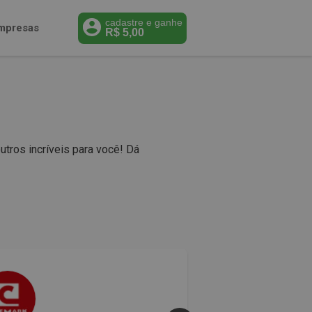
cadastre e ganhe
mpresas
R$
5,00
tros incríveis para você! Dá
50% 