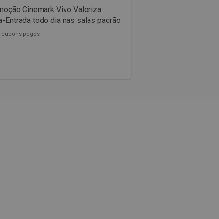
oção Cinemark Vivo Valoriza:
Confira as promoçõ
-Entrada todo dia nas salas padrão
McDonalds
2 cupons pegos
153822 cupons pegos