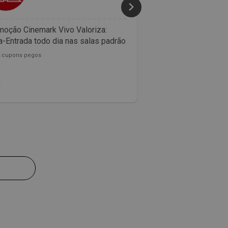
oção Cinemark Vivo Valoriza:
Confira as promoçõ
-Entrada todo dia nas salas padrão
McDonalds
2 cupons pegos
153822 cupons pegos