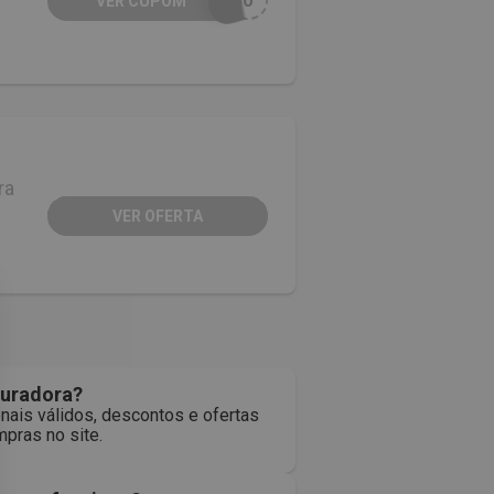
A30
VER CUPOM
ra
VER OFERTA
guradora?
nais válidos, descontos e ofertas
pras no site.