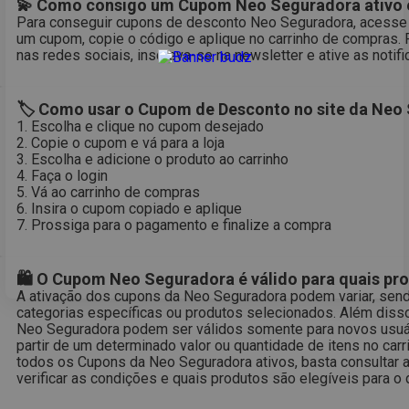
💫 Como consigo um Cupom Neo Seguradora ativo e
Para conseguir cupons de desconto Neo Seguradora, acesse 
um cupom, copie o código e aplique no carrinho de compras.
nas redes sociais, inscreva-se na newsletter e ative as notif
🏷 Como usar o Cupom de Desconto no site da Neo
1. Escolha e clique no cupom desejado
2. Copie o cupom e vá para a loja
3. Escolha e adicione o produto ao carrinho
4. Faça o login
5. Vá ao carrinho de compras
6. Insira o cupom copiado e aplique
7. Prossiga para o pagamento e finalize a compra
🛍 O Cupom Neo Seguradora é válido para quais pr
A ativação dos cupons da Neo Seguradora podem variar, send
categorias específicas ou produtos selecionados. Além diss
Neo Seguradora podem ser válidos somente para novos usuár
partir de um determinado valor ou quantidade de itens no car
todos os Cupons da Neo Seguradora ativos, basta consultar 
verificar as condições e quais produtos são elegíveis para o