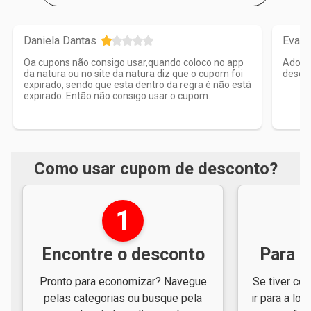
Daniela Dantas
Eva S
Oa cupons não consigo usar,quando coloco no app
Adoro 
da natura ou no site da natura diz que o cupom foi
desco
expirado, sendo que esta dentro da regra é não está
expirado. Então não consigo usar o cupom.
Como usar cupom de desconto?
1
Encontre o desconto
Para e
Pronto para economizar? Navegue
Se tiver cód
pelas categorias ou busque pela
ir para a loj