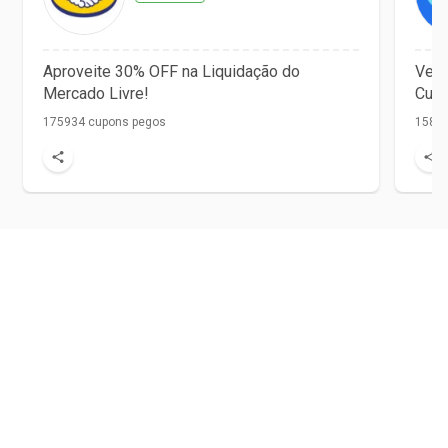
Aproveite 30% OFF na Liquidação do
Vet 
Mercado Livre!
Cupo
175934 cupons pegos
1584 