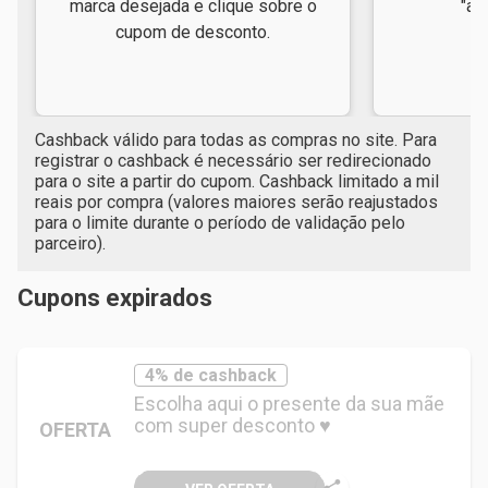
marca desejada e clique sobre o
"ap
cupom de desconto.
Cashback válido para todas as compras no site. Para
registrar o cashback é necessário ser redirecionado
para o site a partir do cupom. Cashback limitado a mil
reais por compra (valores maiores serão reajustados
para o limite durante o período de validação pelo
parceiro).
Cupons expirados
4% de cashback
Escolha aqui o presente da sua mãe
com super desconto ♥
OFERTA