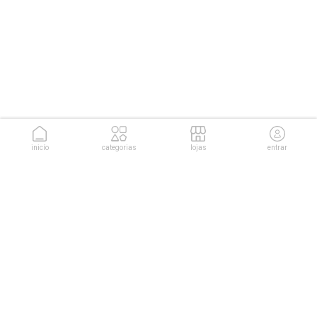
inicío
categorias
lojas
entrar
conheça as soluções da
Cuponeria para sua empresa.
conhecer soluções
sobre nós