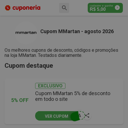
cadastre e ganhe
R$
5,00
Cupom MMartan - agosto 2026
Os melhores cupons de desconto, códigos e promoções
na loja MMartan. Testados diariamente.
Cupom destaque
EXCLUSIVO
Cupom MMartan 5% de desconto
em todo o site
5% OFF
RIA
VER CUPOM