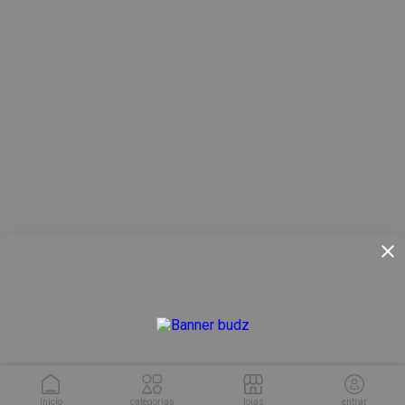
inicío
categorias
lojas
entrar