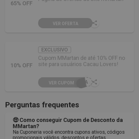
65% OFF
VER OFERTA
EXCLUSIVO
Cupom MMartan de até 10% OFF no
site para usuários Cacau Lovers!
10% OFF
RIA
VER CUPOM
Perguntas frequentes
🤑 Como conseguir Cupom de Desconto da
MMartan?
Na Cuponeria você encontra cupons ativos, códigos
promocionais válidos, descontos e ofertas