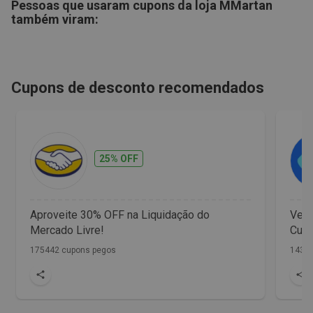
Pessoas que usaram cupons da loja
MMartan
também viram:
Cupons de desconto recomendados
25% OFF
Aproveite 30% OFF na Liquidação do
Vet 
Mercado Livre!
Cupo
175442 cupons pegos
1436 