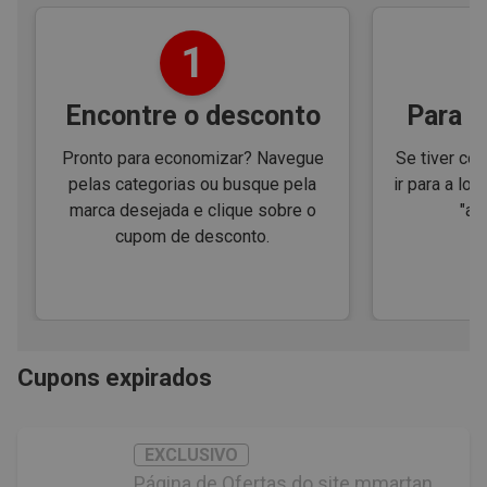
1
Encontre o desconto
Para e
Pronto para economizar? Navegue
Se tiver cód
pelas categorias ou busque pela
ir para a loj
marca desejada e clique sobre o
"ap
cupom de desconto.
Cupons expirados
EXCLUSIVO
Página de Ofertas do site mmartan