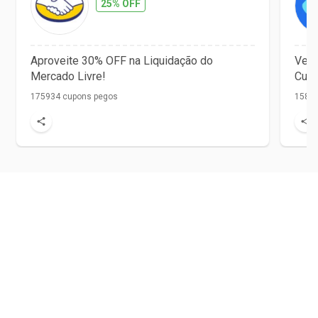
25% OFF
Aproveite 30% OFF na Liquidação do
Vet 
Mercado Livre!
Cupo
175934 cupons pegos
1584 