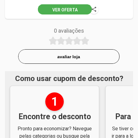
VER OFERTA
0
avaliações
avaliar loja
Como usar cupom de desconto?
1
Encontre o desconto
Para e
Pronto para economizar? Navegue
Se tiver cód
pelas categorias ou busque pela
ir para a loj