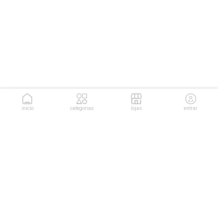
inicío
categorias
lojas
entrar
conheça as soluções da
Cuponeria para sua empresa.
conhecer soluções
sobre nós