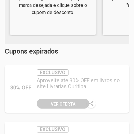
marca desejada e clique sobre o
"ap
cupom de desconto.
Cupons expirados
EXCLUSIVO
Aproveite até 30% OFF em livros no
site Livrarias Curitiba
30% OFF
VER OFERTA
EXCLUSIVO