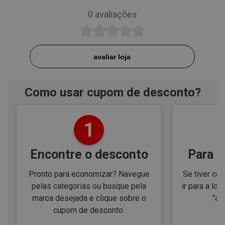
0
avaliações
avaliar loja
Como usar cupom de desconto?
1
Encontre o desconto
Para e
Pronto para economizar? Navegue
Se tiver cód
pelas categorias ou busque pela
ir para a loj
marca desejada e clique sobre o
"ap
cupom de desconto.