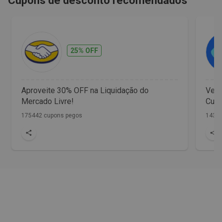
Cupons de desconto recomendados
25% OFF
Aproveite 30% OFF na Liquidação do
Vet 
Mercado Livre!
Cupo
175442 cupons pegos
1436 