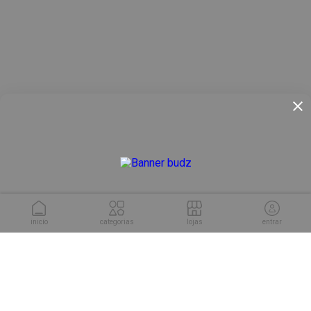
inicío
categorias
lojas
entrar
conheça as soluções da
Cuponeria para sua empresa.