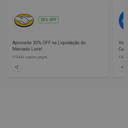
25% OFF
Aproveite 30% OFF na Liquidação do
Vet 
Mercado Livre!
Cupo
175442 cupons pegos
1436 