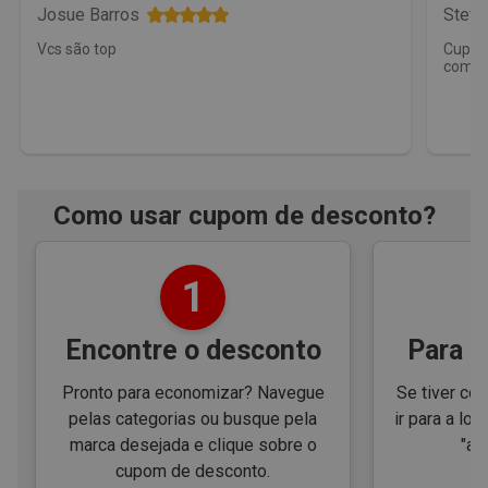
Josue Barros
Stefa
Vcs são top
Cupom
comp
Como usar cupom de desconto?
1
Encontre o desconto
Para e
Pronto para economizar? Navegue
Se tiver cód
pelas categorias ou busque pela
ir para a loj
marca desejada e clique sobre o
"ap
cupom de desconto.