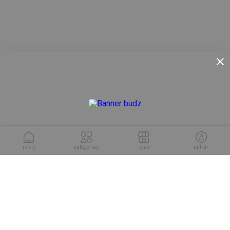
inicío
categorias
lojas
entrar
conheça as soluções da
Cuponeria para sua empresa.
conhecer soluções