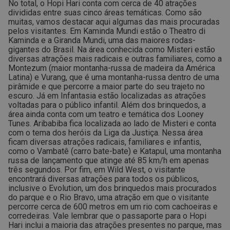
No total, o Hopi Hari conta com cerca de 40 atrações
divididas entre suas cinco áreas temáticas. Como são
muitas, vamos destacar aqui algumas das mais procuradas
pelos visitantes.
Em Kaminda Mundi estão o Theatro di
Kaminda e a Giranda Mundi, uma das maiores rodas-
gigantes do Brasil.
Na área conhecida como Misteri estão
diversas atrações mais radicais e outras familiares, como a
Montezum (maior montanha-russa de madeira da América
Latina) e Vurang, que é uma montanha-russa dentro de uma
pirâmide e que percorre a maior parte do seu trajeto no
escuro.
Já em Infantasia estão localizadas as atrações
voltadas para o público infantil. Além dos brinquedos, a
área ainda conta com um teatro e temática dos Looney
Tunes.
Aribabiba fica localizada ao lado de Misteri e conta
com o tema dos heróis da Liga da Justiça. Nessa área
ficam diversas atrações radicais, familiares e infantis,
como o Vambatê (carro bate-bate) e Katapul, uma montanha
russa de lançamento que atinge até 85 km/h em apenas
três segundos.
Por fim, em Wild West, o visitante
encontrará diversas atrações para todos os públicos,
inclusive o Evolution, um dos brinquedos mais procurados
do parque e o Rio Bravo, uma atração em que o visitante
percorre cerca de 600 metros em um rio com cachoeiras e
corredeiras.
Vale lembrar que o passaporte para o Hopi
Hari inclui a maioria das atrações presentes no parque, mas