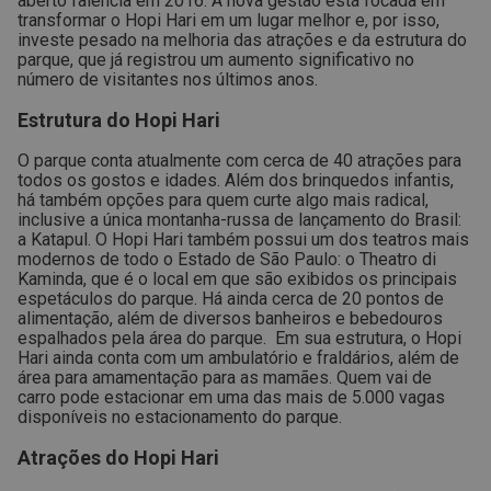
aberto falência em 2016.
A nova gestão está focada em
transformar o Hopi Hari em um lugar melhor e, por isso,
investe pesado na melhoria das atrações e da estrutura do
parque, que já registrou um aumento significativo no
número de visitantes nos últimos anos.
Estrutura do Hopi Hari
O parque conta atualmente com cerca de 40 atrações para
todos os gostos e idades. Além dos brinquedos infantis,
há também opções para quem curte algo mais radical,
inclusive a única montanha-russa de lançamento do Brasil:
a Katapul.
O Hopi Hari também possui um dos teatros mais
modernos de todo o Estado de São Paulo: o Theatro di
Kaminda, que é o local em que são exibidos os principais
espetáculos do parque.
Há ainda cerca de 20 pontos de
alimentação, além de diversos banheiros e bebedouros
espalhados pela área do parque.
Em sua estrutura, o Hopi
Hari ainda conta com um ambulatório e fraldários, além de
área para amamentação para as mamães.
Quem vai de
carro pode estacionar em uma das mais de 5.000 vagas
disponíveis no estacionamento do parque.
Atrações do Hopi Hari