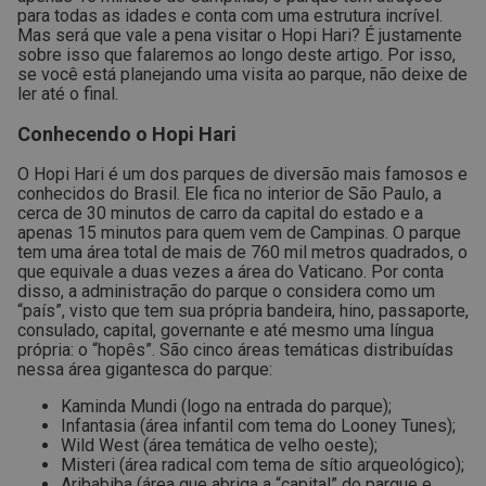
para todas as idades e conta com uma estrutura incrível.
Mas será que vale a pena visitar o Hopi Hari? É justamente
sobre isso que falaremos ao longo deste artigo. Por isso,
se você está planejando uma visita ao parque, não deixe de
ler até o final.
Conhecendo o Hopi Hari
O Hopi Hari é um dos parques de diversão mais famosos e
conhecidos do Brasil. Ele fica no interior de São Paulo, a
cerca de 30 minutos de carro da capital do estado e a
apenas 15 minutos para quem vem de Campinas.
O parque
tem uma área total de mais de 760 mil metros quadrados, o
que equivale a duas vezes a área do Vaticano.
Por conta
disso, a administração do parque o considera como um
“país”, visto que tem sua própria bandeira, hino, passaporte,
consulado, capital, governante e até mesmo uma língua
própria: o “hopês”.
São cinco áreas temáticas distribuídas
nessa área gigantesca do parque:
Kaminda Mundi (logo na entrada do parque);
Infantasia (área infantil com tema do Looney Tunes);
Wild West (área temática de velho oeste);
Misteri (área radical com tema de sítio arqueológico);
Aribabiba (área que abriga a “capital” do parque e