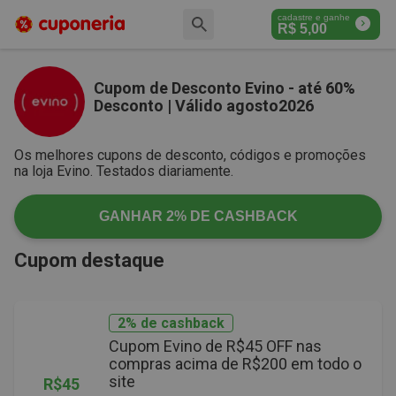
cadastre e ganhe
R$
5,00
Cupom de Desconto Evino - até 60%
Desconto | Válido agosto2026
Os melhores cupons de desconto, códigos e promoções
na loja Evino. Testados diariamente.
GANHAR
2%
DE CASHBACK
Cupom destaque
2% de cashback
Cupom Evino de R$45 OFF nas
compras acima de R$200 em todo o
site
R$45