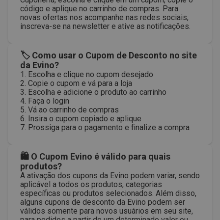
código e aplique no carrinho de compras. Para
novas ofertas nos acompanhe nas redes sociais,
inscreva-se na newsletter e ative as notificações.
🏷 Como usar o Cupom de Desconto no site
da Evino?
1. Escolha e clique no cupom desejado
2. Copie o cupom e vá para a loja
3. Escolha e adicione o produto ao carrinho
4. Faça o login
5. Vá ao carrinho de compras
6. Insira o cupom copiado e aplique
7. Prossiga para o pagamento e finalize a compra
🛍 O Cupom Evino é válido para quais
produtos?
A ativação dos cupons da Evino podem variar, sendo
aplicável a todos os produtos, categorias
específicas ou produtos selecionados. Além disso,
alguns cupons de desconto da Evino podem ser
válidos somente para novos usuários em seu site,
para pedidos a partir de um determinado valor ou