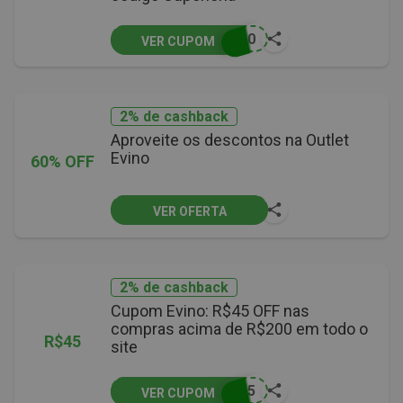
A10
VER CUPOM
2% de cashback
Aproveite os descontos na Outlet
Evino
60% OFF
VER OFERTA
2% de cashback
Cupom Evino: R$45 OFF nas
compras acima de R$200 em todo o
R$45
site
O45
VER CUPOM