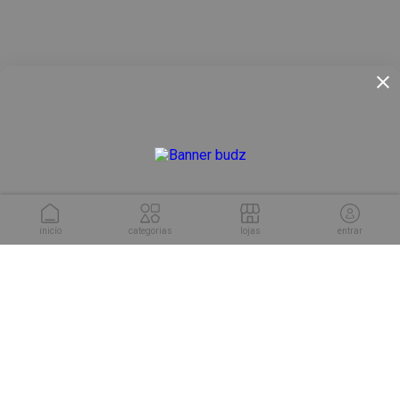
inicío
categorias
lojas
entrar
conheça as soluções da
Cuponeria para sua empresa.
conhecer soluções