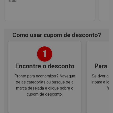
Brasil
Como usar cupom de desconto?
1
Encontre o desconto
Para e
Pronto para economizar? Navegue
Se tiver cód
pelas categorias ou busque pela
ir para a loj
marca desejada e clique sobre o
"ap
cupom de desconto.