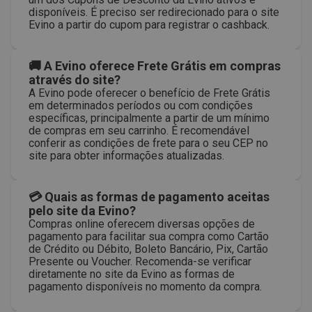
disponíveis. É preciso ser redirecionado para o site
Evino a partir do cupom para registrar o cashback.
🚚 A Evino oferece Frete Grátis em compras
através do site?
A Evino pode oferecer o benefício de Frete Grátis
em determinados períodos ou com condições
específicas, principalmente a partir de um mínimo
de compras em seu carrinho. É recomendável
conferir as condições de frete para o seu CEP no
site para obter informações atualizadas.
💳 Quais as formas de pagamento aceitas
pelo site da Evino?
Compras online oferecem diversas opções de
pagamento para facilitar sua compra como Cartão
de Crédito ou Débito, Boleto Bancário, Pix, Cartão
Presente ou Voucher. Recomenda-se verificar
diretamente no site da Evino as formas de
pagamento disponíveis no momento da compra.