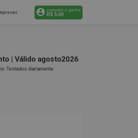
cadastre e ganhe
mpresas
R$
5,00
to | Válido agosto2026
o. Testados diariamente.