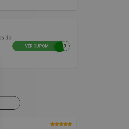
os do
P29
VER CUPOM