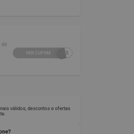
 de
O15
VER CUPOM
nais válidos, descontos e ofertas
te.
ione?