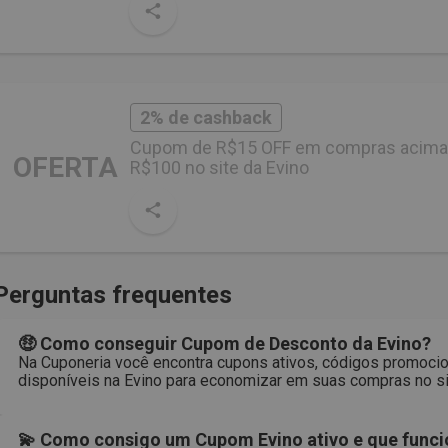
2% de cashback
Cupom de R$15 OFF em compras acima
OFERTA
R$100 no site da Evino
Perguntas frequentes
🤑 Como conseguir Cupom de Desconto da Evino?
Na Cuponeria você encontra cupons ativos, códigos promocio
disponíveis na Evino para economizar em suas compras no si
💫 Como consigo um Cupom Evino ativo e que func