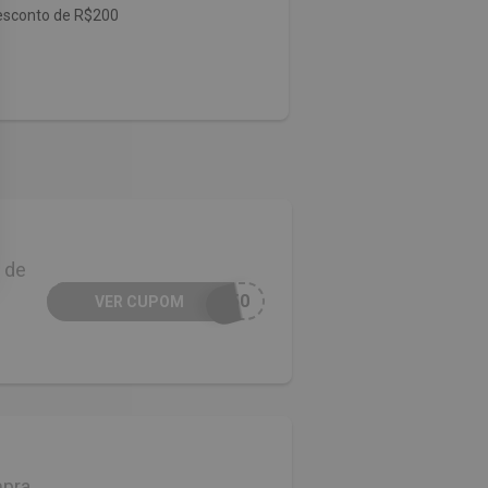
esconto de R$200
 de
-50
VER CUPOM
mpra