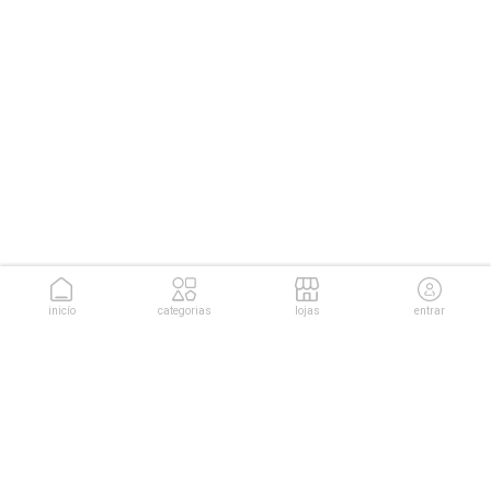
inicío
categorias
lojas
entrar
conheça as soluções da
Cuponeria para sua empresa.
conhecer soluções