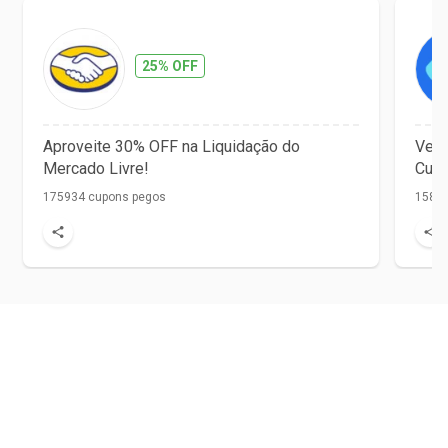
25% OFF
Aproveite 30% OFF na Liquidação do
Vet 
Mercado Livre!
Cupo
175934 cupons pegos
1584 