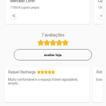
Mercado Livre!
Cupo
175934 cupons pegos
1584 
7
avaliações
avaliar loja
Raquel Bachiega
Rober
Muito confortável e o espaço é bem agradável,
Esse c
amplo...