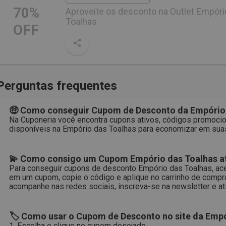
70%
Aproveite os desconto na Outlet Empóri
Toalhas
OFF
Perguntas frequentes
🤑 Como conseguir Cupom de Desconto da Empório
Na Cuponeria você encontra cupons ativos, códigos promocio
disponíveis na Empório das Toalhas para economizar em suas
💫 Como consigo um Cupom Empório das Toalhas at
Para conseguir cupons de desconto Empório das Toalhas, ace
em um cupom, copie o código e aplique no carrinho de compr
acompanhe nas redes sociais, inscreva-se na newsletter e ati
🏷 Como usar o Cupom de Desconto no site da Empó
1. Escolha e clique no cupom desejado