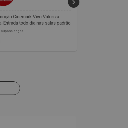
oção Cinemark Vivo Valoriza:
Confira as promoçõ
-Entrada todo dia nas salas padrão
McDonalds
0 cupons pegos
153782 cupons pegos