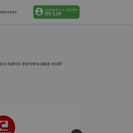
cadastre e ganhe
mpresas
R$
5,00
s outros incríveis para você!
50% 