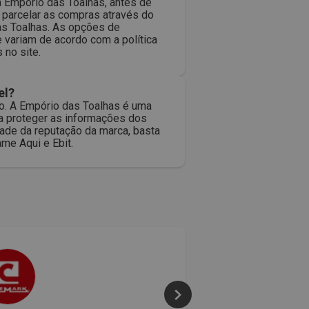
 Empório das Toalhas, antes de
 parcelar as compras através do
das Toalhas. As opções de
variam de acordo com a política
 no site.
el?
uro. A Empório das Toalhas é uma
a proteger as informações dos
dade da reputação da marca, basta
me Aqui e Ebit.
50% 