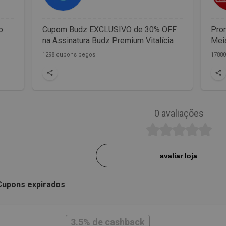
o
Cupom Budz EXCLUSIVO de 30% OFF
Prom
na Assinatura Budz Premium Vitalícia
Meia
1298 cupons pegos
1788
0
avaliações
avaliar loja
Cupons expirados
3.5% de cashback