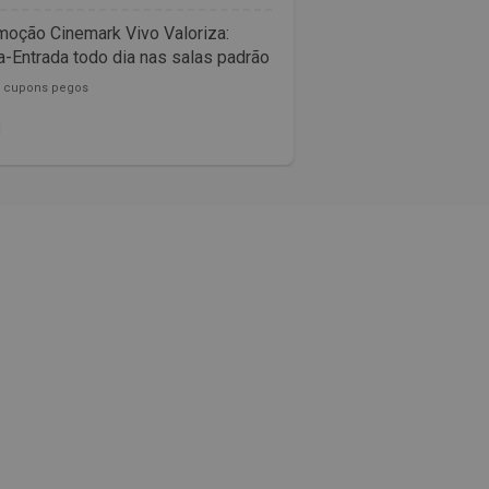
oção Cinemark Vivo Valoriza:
Confira as promoçõ
-Entrada todo dia nas salas padrão
McDonalds
0 cupons pegos
153782 cupons pegos