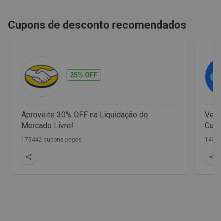
Cupons de desconto recomendados
25% OFF
Aproveite 30% OFF na Liquidação do
Vet 
Mercado Livre!
Cupo
175442 cupons pegos
1436 