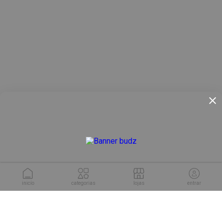
inicío
categorias
lojas
entrar