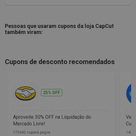
Pessoas que usaram cupons da loja
CapCut
também viram:
Cupons de desconto recomendados
25% OFF
Aproveite 30% OFF na Liquidação do
Vet 
Mercado Livre!
Cupo
175442 cupons pegos
1436 