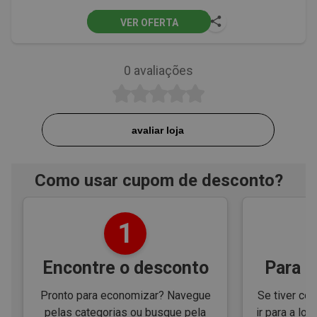
VER OFERTA
0
avaliações
avaliar loja
Como usar cupom de desconto?
1
Encontre o desconto
Para e
Pronto para economizar? Navegue
Se tiver cód
pelas categorias ou busque pela
ir para a loj