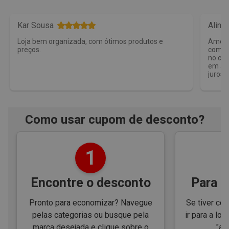
Kar Sousa
Aline
Loja bem organizada, com ótimos produtos e
Amo a 
preços.
compra
no car
em ap
juros 
Como usar cupom de desconto?
1
Encontre o desconto
Para e
Pronto para economizar? Navegue
Se tiver cód
pelas categorias ou busque pela
ir para a loj
marca desejada e clique sobre o
"ap