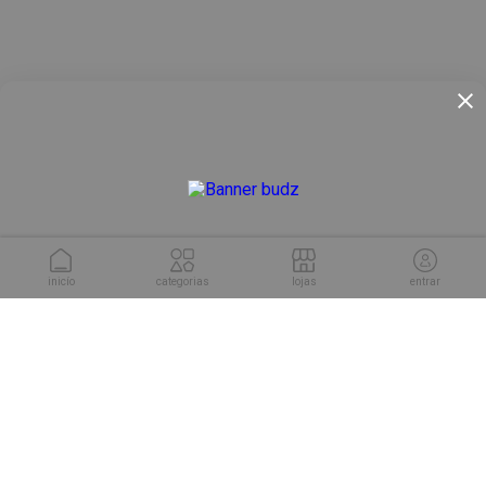
inicío
categorias
lojas
entrar
conheça as soluções da
Cuponeria para sua empresa.
conhecer soluções