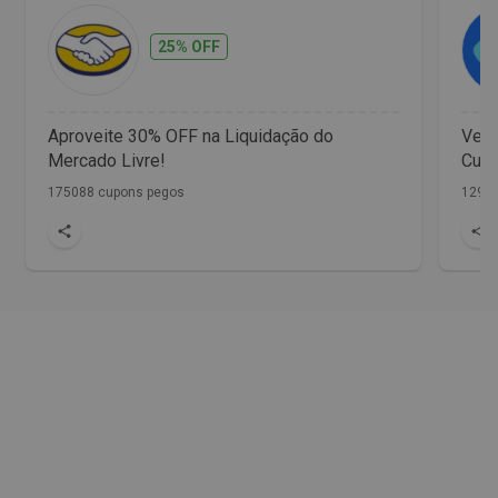
25% OFF
Aproveite 30% OFF na Liquidação do
Vet 
Mercado Livre!
Cupo
175088 cupons pegos
1298 