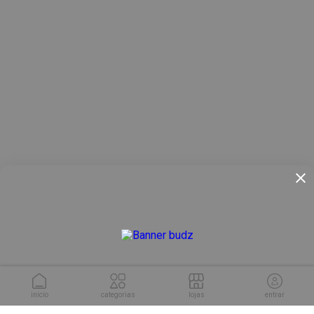
inicío
categorias
lojas
entrar