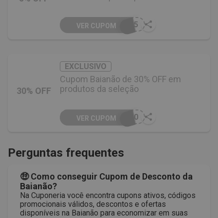
A05
VER CUPOM
EXCLUSIVO
Cupom Baianão de 30% OFF em
produtos da seleção
30% OFF
I30
VER CUPOM
Perguntas frequentes
🤑 Como conseguir Cupom de Desconto da
Baianão?
Na Cuponeria você encontra cupons ativos, códigos
promocionais válidos, descontos e ofertas
disponíveis na Baianão para economizar em suas