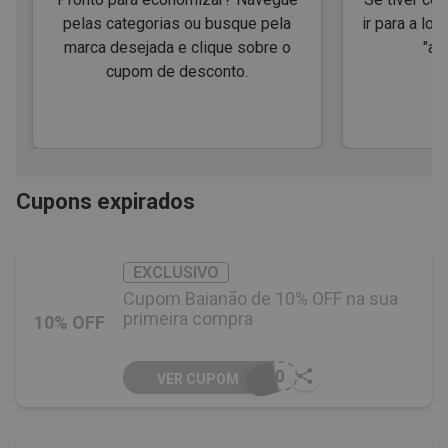
pelas categorias ou busque pela
ir para a loj
marca desejada e clique sobre o
"ap
cupom de desconto.
Cupons expirados
EXCLUSIVO
Cupom Baianão de 10% OFF na sua
primeira compra
10% OFF
A10
VER CUPOM