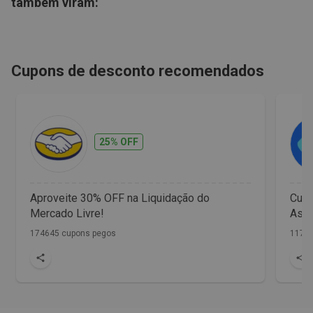
também viram:
Cupons de desconto recomendados
25% OFF
Aproveite 30% OFF na Liquidação do
Cup
Mercado Livre!
Assi
174645 cupons pegos
1172 