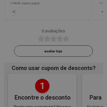
174645 cupons pegos
1172 
0
avaliações
avaliar loja
Como usar cupom de desconto?
1
Encontre o desconto
Para e
Pronto para economizar? Navegue
Se tiver cód